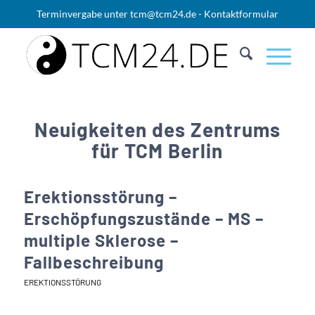
Terminvergabe unter
tcm@tcm24.de
-
Kontaktformular
Neuigkeiten des Zentrums
für TCM Berlin
Erektionsstörung –
Erschöpfungszustände – MS –
multiple Sklerose –
Fallbeschreibung
EREKTIONSSTÖRUNG