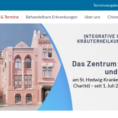
Terminvergabe
 & Termine
Behandelbare Erkrankungen
über uns
Chine
INTEGRATIVE 
KRÄUTERHEILKUND
Das Zentrum 
und
am St. Hedwig-Kranke
Charité) – seit 1. Jul