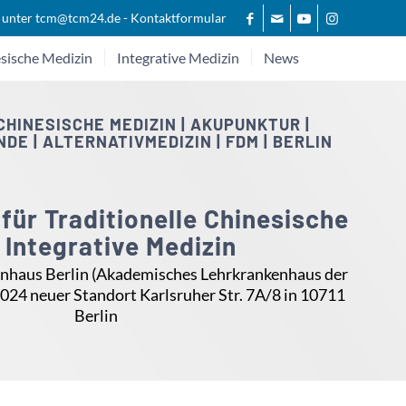
 unter
tcm@tcm24.de
-
Kontaktformular
sische Medizin
Integrative Medizin
News
CHINESISCHE MEDIZIN | AKUPUNKTUR |
E | ALTERNATIVMEDIZIN | FDM | BERLIN
für Traditionelle Chinesische
 Integrative Medizin
nhaus Berlin (Akademisches Lehrkrankenhaus der
i 2024 neuer Standort Karlsruher Str. 7A/8 in 10711
Berlin