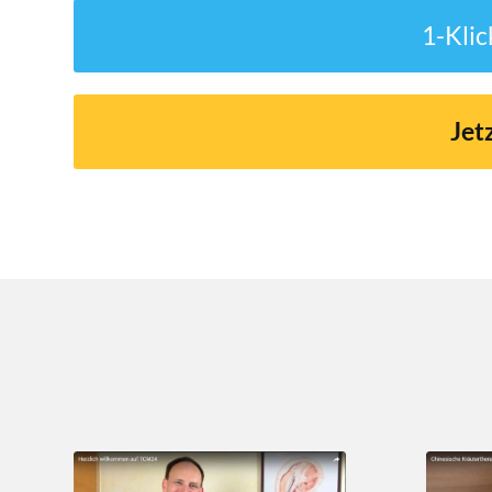
1-Klic
Jet