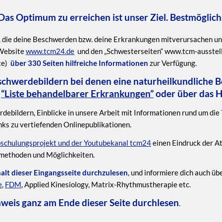
as Optimum zu erreichen ist unser Ziel. Bestmöglich,
die deine Beschwerden bzw. deine Erkrankungen mitverursachen und
 Website
www.tcm24.de
und den „Schwesterseiten“ www.tcm-ausstel
te)
über 330 Seiten hilfreiche Informationen
zur Verfügung.
chwerdebildern bei denen eine naturheilkundliche Be
n
“Liste behandelbarer Erkrankungen”
oder über das 
ebildern, Einblicke in unsere Arbeit mit Informationen rund um di
ks zu vertiefenden Onlinepublikationen.
schulungsprojekt und der Youtubekanal tcm24
einen Eindruck der A
smethoden und Möglichkeiten.
t dieser Eingangsseite durchzulesen
, und informiere dich auch üb
e
,
FDM
, Applied Kinesiology, Matrix-Rhythmustherapie etc.
nweis ganz am Ende dieser Seite durchlesen
.