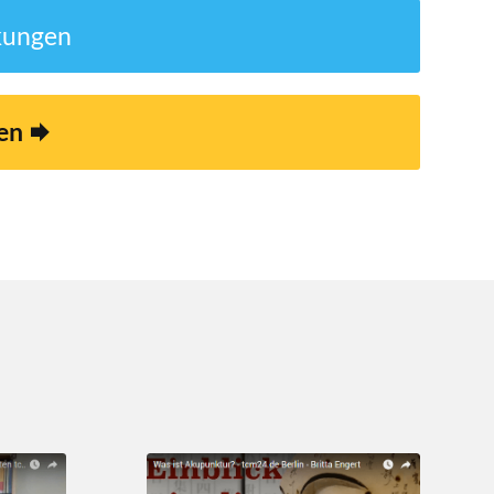
nkungen
ren