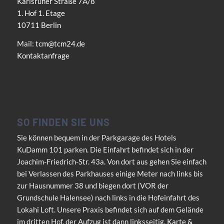
Karlsruher Straße 7A/8
1. Hof 1. Etage
10711 Berlin
Mail:
tcm@tcm24.de
Kontaktanfrage
SO FINDEN SIE UNS
Sie können bequem in der Parkgarage des Hotels
KuDamm 101 parken. Die Einfahrt befindet sich in der
Joachim-Friedrich-Str. 43a. Von dort aus gehen Sie einfach
bei Verlassen des Parkhauses einige Meter nach links bis
zur Hausnummer 38 und biegen dort (VOR der
Grundschule Halensee) nach links in die Hofeinfahrt des
Lokahi Loft. Unsere Praxis befindet sich auf dem Gelände
im dritten Hof, der Aufzug ist dann linksseitig.
Karte &