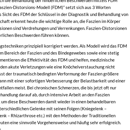
urch die Behandlung der hinderlichen Beschwerden mittels FDM
Faszien-Distorsions-Modell (FDM)“ setzt sich aus 3 Worten
 Sicht des FDM der Schlüssel in der Diagnostik und Behandlung von
haft erkennt heute die wichtige Rolle an, die Faszien im Körper
rsionen sind Verdrehungen und Verrenkungen. Faszien-Distorsionen
erlichen Beschwerden führen können.
gstechniken prinzipiell korrigiert werden. Als Modell wird das FDM
 im Bereich der Faszien und des Bindegewebes sowie eine stetig
entieren die Effektivität des FDM und helfen, medizinische
erden akute Verletzungen wie eine Knöchelverstauchung nicht
st der traumatisch bedingten Verformung der Faszien größere
ann mit einer sofortigen Verbesserung der Belastbarkeit und einer
llen meist. Bei chronischen Schmerzen, die bis jetzt oft nur
andlung darauf ab, durch intensive Arbeit an den Faszien
 um diese Beschwerden damit wieder in einen behandelbaren
erschiedlichen Gelenke mit seinen Folgen (Kniegelenk –
k – Rhizarthrose etc.) mit den Methoden der Traditionellen
uten eine sinnvolle Vorgehensweise und häufig sehr erfolgreich.
)