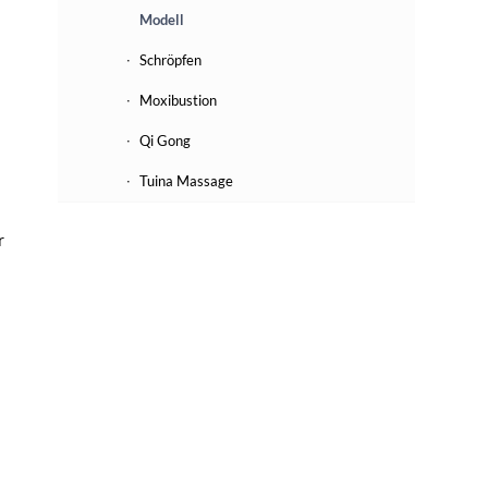
Modell
Schröpfen
Moxibustion
Qi Gong
Tuina Massage
r