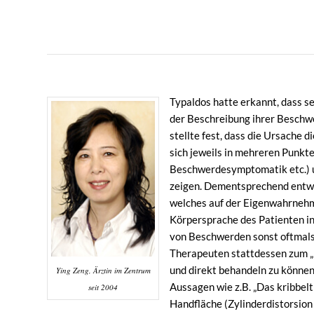
Typaldos hatte erkannt, dass s
der Beschreibung ihrer Beschw
stellte fest, dass die Ursache 
sich jeweils in mehreren Punkt
Beschwerdesymptomatik etc.) u
zeigen. Dementsprechend entwi
welches auf der Eigenwahrnehm
Körpersprache des Patienten in
von Beschwerden sonst oftmals 
Therapeuten stattdessen zum „K
und direkt behandeln zu könne
Ying Zeng, Ärztin im Zentrum
Aussagen wie z.B. „Das kribbel
seit 2004
Handfläche (Zylinderdistorsion