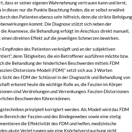
hrt, dass er seiner eigenen Wahrnehmung vertrauen kann und lernt,
 in dieser nur die Punkte Beachtung finden, die er selbst erwähnt
durch den Patienten ebenso sehr hilfreich, denn die strikte Befolgung
Nebenwirkungen kommt. Die Diagnose stützt sich neben der
 die Anamnese, die Behandlung erfolgt im Anschluss direkt manuell,
t einen direkten Effekt auf die jeweiligen Schmerzen bewirken.
m Empfinden des Patienten verknüpft und an der subjektiven
ntiert“, denn Tätigkeiten, die ein Betroffener ausführen möchte bzw.
urch die Behandlung der hinderlichen Beschwerden mittels FDM
Faszien-Distorsions-Modell (FDM)“ setzt sich aus 3 Worten
 Sicht des FDM der Schlüssel in der Diagnostik und Behandlung von
haft erkennt heute die wichtige Rolle an, die Faszien im Körper
rsionen sind Verdrehungen und Verrenkungen. Faszien-Distorsionen
erlichen Beschwerden führen können.
gstechniken prinzipiell korrigiert werden. Als Modell wird das FDM
 im Bereich der Faszien und des Bindegewebes sowie eine stetig
entieren die Effektivität des FDM und helfen, medizinische
erden akute Verletzungen wie eine Knöchelverstauchung nicht