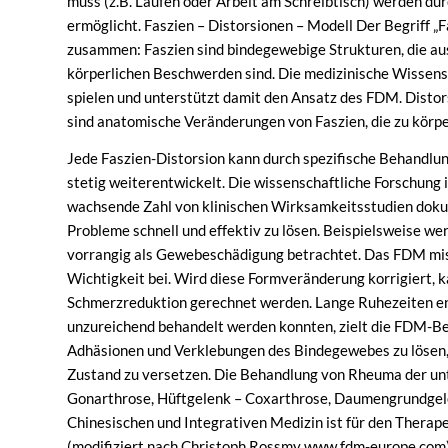
muss (z.B. Laufen oder Arbeit am Schreibtisch) werden d
ermöglicht. Faszien – Distorsionen – Modell Der Begriff „
zusammen: Faszien sind bindegewebige Strukturen, die aus
körperlichen Beschwerden sind. Die medizinische Wissensc
spielen und unterstützt damit den Ansatz des FDM. Disto
sind anatomische Veränderungen von Faszien, die zu körp
Jede Faszien-Distorsion kann durch spezifische Behandlun
stetig weiterentwickelt. Die wissenschaftliche Forschung
wachsende Zahl von klinischen Wirksamkeitsstudien dokum
Probleme schnell und effektiv zu lösen. Beispielsweise w
vorrangig als Gewebeschädigung betrachtet. Das FDM mis
Wichtigkeit bei. Wird diese Formveränderung korrigiert, k
Schmerzreduktion gerechnet werden. Lange Ruhezeiten entfa
unzureichend behandelt werden konnten, zielt die FDM-Beh
Adhäsionen und Verklebungen des Bindegewebes zu lösen,
Zustand zu versetzen. Die Behandlung von Rheuma der unt
Gonarthrose, Hüftgelenk – Coxarthrose, Daumengrundgelen
Chinesischen und Integrativen Medizin ist für den Therape
(modifiziert nach Christoph Rossmy www.fdm-europe.com