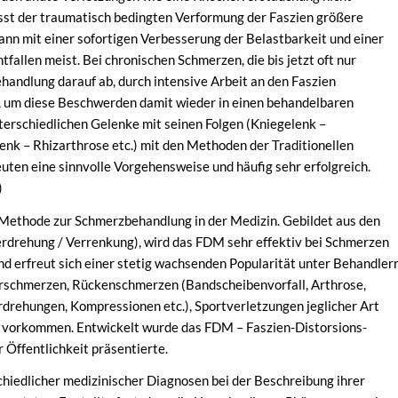
st der traumatisch bedingten Verformung der Faszien größere
ann mit einer sofortigen Verbesserung der Belastbarkeit und einer
llen meist. Bei chronischen Schmerzen, die bis jetzt oft nur
andlung darauf ab, durch intensive Arbeit an den Faszien
 um diese Beschwerden damit wieder in einen behandelbaren
erschiedlichen Gelenke mit seinen Folgen (Kniegelenk –
k – Rhizarthrose etc.) mit den Methoden der Traditionellen
uten eine sinnvolle Vorgehensweise und häufig sehr erfolgreich.
)
 Methode zur Schmerzbehandlung in der Medizin. Gebildet aus den
(Verdrehung / Verrenkung), wird das FDM sehr effektiv bei Schmerzen
d erfreut sich einer stetig wachsenden Popularität unter Behandler
erschmerzen, Rückenschmerzen (Bandscheibenvorfall, Arthrose,
drehungen, Kompressionen etc.), Sportverletzungen jeglicher Art
n vorkommen. Entwickelt wurde das FDM – Faszien-Distorsions-
 Öffentlichkeit präsentierte.
chiedlicher medizinischer Diagnosen bei der Beschreibung ihrer