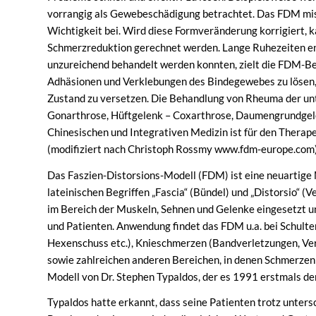
vorrangig als Gewebeschädigung betrachtet. Das FDM mis
Wichtigkeit bei. Wird diese Formveränderung korrigiert, k
Schmerzreduktion gerechnet werden. Lange Ruhezeiten entfa
unzureichend behandelt werden konnten, zielt die FDM-Beh
Adhäsionen und Verklebungen des Bindegewebes zu lösen,
Zustand zu versetzen. Die Behandlung von Rheuma der unt
Gonarthrose, Hüftgelenk – Coxarthrose, Daumengrundgelen
Chinesischen und Integrativen Medizin ist für den Therape
(modifiziert nach Christoph Rossmy www.fdm-europe.com
Das Faszien-Distorsions-Modell (FDM) ist eine neuartige
lateinischen Begriffen „Fascia“ (Bündel) und „Distorsio“ 
im Bereich der Muskeln, Sehnen und Gelenke eingesetzt un
und Patienten. Anwendung findet das FDM u.a. bei Schult
Hexenschuss etc.), Knieschmerzen (Bandverletzungen, Ver
sowie zahlreichen anderen Bereichen, in denen Schmerze
Modell von Dr. Stephen Typaldos, der es 1991 erstmals der
Typaldos hatte erkannt, dass seine Patienten trotz unters