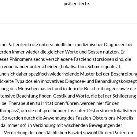
präsentierte.
eine Patienten trotz unterschiedlicher medizinischer Diagnosen bei
erden immer wieder die gleichen Worte und Gesten nutzten. Er
dieses Phänomens sechs verschiedene Fasziendistorsionen sind, die
en voneinander unterscheiden (Lokalisation, Schmerzqualität,
nd sich daher spezifisch wiederholende Muster bei der Beschreibun
ckelte Typaldos ein innovatives Diagnose- und Behandlungskonzept
ung des Menschen basiert und in dem die Beschreibungen sowie die
tensive Beachtung finden. Gestik und Worte, die bei der Schilderung
bei Therapeuten zu Irritationen führen, werden hier für den
ompass“, um die entsprechenden faszialen Distorsionen lokalisiere
n. So werden durch die Anwendung des Faszien-Distorsions-Modells
t da immer so“, in Verbindung mit wischenden Bewegungen der
 = Verdrehung der oberflächlichen Faszie) sowohl für den Patienten