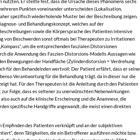
nutzten. Er stellte fest, dass die Ursache dieses Phänomens sechs
n mehreren Punkten voneinander unterscheiden (Lokalisation,
aher spezifisch wiederholende Muster bei der Beschreibung zeigen.
iagnose- und Behandlungskonzept, welches auf der
eschreibungen sowie die Körpersprache des Patienten intensive
ung von Beschwerden sonst oftmals bei Therapeuten zu Irritationen
„Kompass“, um die entsprechenden faszialen Distorsionen
durch die Anwendung des Faszien-Distorsions-Modells Aussagen wie
enden Bewegungen der Handfläche (Zylinderdistorsion = Verdrehung
uch für den Behandelnden wertvoll: Der Patient erfährt, dass er seine
enso Verantwortung für die Behandlung trägt, da in dieser nur die
eigt hat. Für den Therapeuten ist die Anleitung durch den Patienten
hat zur Folge, dass es seltener zu unerwünschten Nebenwirkungen
also auch auf die klinische Erscheinung und die Anamnese, die
erden spezifische Handgriffe angewandt, die meist einen direkten
m Empfinden des Patienten verknüpft und an der subjektiven
ntiert“, denn Tätigkeiten, die ein Betroffener ausführen möchte bzw.