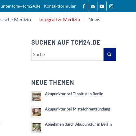
 unter
tcm@tcm24.de
-
Kontaktformular
sische Medizin
Integrative Medizin
News
SUCHEN AUF TCM24.DE
NEUE THEMEN
Akupunktur bei Tinnitus in Berlin
Akupunktur bei Mittelohrentzündung
g
Abnehmen durch Akupunktur in Berlin