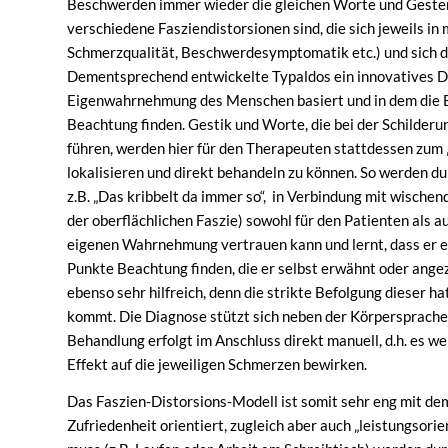
Beschwerden immer wieder die gleichen Worte und Gesten 
verschiedene Fasziendistorsionen sind, die sich jeweils i
Schmerzqualität, Beschwerdesymptomatik etc.) und sich d
Dementsprechend entwickelte Typaldos ein innovatives D
Eigenwahrnehmung des Menschen basiert und in dem die B
Beachtung finden. Gestik und Worte, die bei der Schilder
führen, werden hier für den Therapeuten stattdessen zum 
lokalisieren und direkt behandeln zu können. So werden 
z.B. „Das kribbelt da immer so“, in Verbindung mit wisch
der oberflächlichen Faszie) sowohl für den Patienten als a
eigenen Wahrnehmung vertrauen kann und lernt, dass er eb
Punkte Beachtung finden, die er selbst erwähnt oder angez
ebenso sehr hilfreich, denn die strikte Befolgung dieser 
kommt. Die Diagnose stützt sich neben der Körpersprache 
Behandlung erfolgt im Anschluss direkt manuell, d.h. es w
Effekt auf die jeweiligen Schmerzen bewirken.
Das Faszien-Distorsions-Modell ist somit sehr eng mit de
Zufriedenheit orientiert, zugleich aber auch „leistungsorie