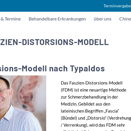
Terminvergabe
 & Termine
Behandelbare Erkrankungen
über uns
Chine
SZIEN-DISTORSIONS-MODELL
sions-Modell nach Typaldos
Das Faszien-Distorsions-Modell
(FDM) ist eine neuartige Methode
zur Schmerzbehandlung in der
Medizin. Gebildet aus den
lateinischen Begriffen „Fascia“
(Bündel) und „Distorsio“ (Verdrehun
/ Verrenkung), wird das FDM sehr