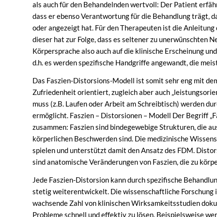
als auch für den Behandelnden wertvoll: Der Patient erfä
dass er ebenso Verantwortung für die Behandlung trägt, da
oder angezeigt hat. Für den Therapeuten ist die Anleitung 
dieser hat zur Folge, dass es seltener zu unerwünschten 
Körpersprache also auch auf die klinische Erscheinung und
d.h. es werden spezifische Handgriffe angewandt, die meis
Das Faszien-Distorsions-Modell ist somit sehr eng mit de
Zufriedenheit orientiert, zugleich aber auch „leistungsorie
muss (z.B. Laufen oder Arbeit am Schreibtisch) werden d
ermöglicht. Faszien – Distorsionen – Modell Der Begriff „
zusammen: Faszien sind bindegewebige Strukturen, die aus
körperlichen Beschwerden sind. Die medizinische Wissensc
spielen und unterstützt damit den Ansatz des FDM. Disto
sind anatomische Veränderungen von Faszien, die zu körp
Jede Faszien-Distorsion kann durch spezifische Behandlun
stetig weiterentwickelt. Die wissenschaftliche Forschung
wachsende Zahl von klinischen Wirksamkeitsstudien dokum
Probleme schnell und effektiv zu lösen. Beispielsweise w