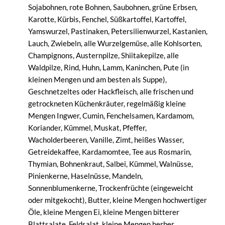
Sojabohnen, rote Bohnen, Saubohnen, grüne Erbsen,
Karotte, Kürbis, Fenchel, Süßkartoffel, Kartoffel,
Yamswurzel, Pastinaken, Petersilienwurzel, Kastanien,
Lauch, Zwiebeln, alle Wurzelgemüse, alle Kohlsorten,
Champignons, Austernpilze, Shiitakepilze, alle
Waldpilze, Rind, Huhn, Lamm, Kaninchen, Pute (in
kleinen Mengen und am besten als Suppe),
Geschnetzeltes oder Hackfleisch, alle frischen und
getrockneten Küchenkräuter, regelmäßig kleine
Mengen Ingwer, Cumin, Fenchelsamen, Kardamom,
Koriander, Kümmel, Muskat, Pfeffer,
Wacholderbeeren, Vanille, Zimt, heißes Wasser,
Getreidekaffee, Kardamomtee, Tee aus Rosmarin,
Thymian, Bohnenkraut, Salbei, Kümmel, Walnüsse,
Pinienkerne, Haselnüsse, Mandeln,
Sonnenblumenkerne, Trockenfrüchte (eingeweicht
oder mitgekocht), Butter, kleine Mengen hochwertiger
Öle, kleine Mengen Ei, kleine Mengen bitterer
Blattsalate, Feldsalat, kleine Mengen herber