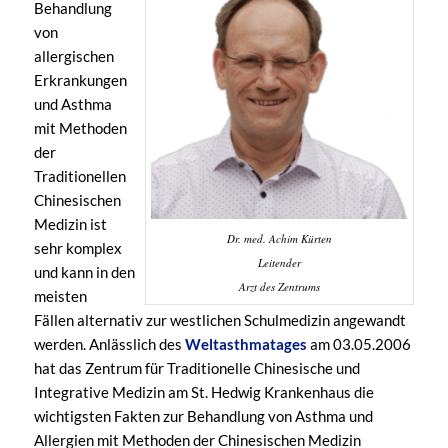
Behandlung
von
allergischen
Erkrankungen
und Asthma
mit Methoden
der
Traditionellen
Chinesischen
Medizin ist
Dr. med. Achim Kürten
sehr komplex
Leitender
und kann in den
Arzt des Zentrums
meisten
Fällen alternativ zur westlichen Schulmedizin angewandt
werden. Anlässlich des
Weltasthmatages
am 03.05.2006
hat das Zentrum für Traditionelle Chinesische und
Integrative Medizin am St. Hedwig Krankenhaus die
wichtigsten Fakten zur Behandlung von Asthma und
Allergien mit Methoden der Chinesischen Medizin