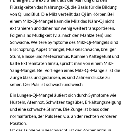
(“Energie”). Sie extrahiert aus der Nahrung und den
Flüssigkeiten das Nahrungs-Qi, die Basis für die Bildung
von Qi und Blut. Die Milz verteilt das Qi im Körper. Bei
einem Milz-Qi-Mangel kann die Milz das Nähr-Qi nicht
extrahieren und daher nur wenig weitertransportieren.
Folgen sind Müdigkeit (v. a. nach den Mahlzeiten) und
Schwäche. Weitere Symptome des Milz-Qi-Mangels sind
Erschöpfung, Appetitmangel, Muskelschwäche, breiiger
Stuhl, Blässe und Meteorismus. Kommen Kältegefühl und
kalte Extremitäten hinzu, spricht man von einem Milz-
Yang-Mangel. Bei Vorliegen eines Milz-Qi-Mangels ist die
Zunge blass und gedunsen, es sind Zahneindrücke zu
sehen. Der Puls ist schwach und weich.
Ein Lungen-Qi-Mangel äußert sich durch Symptome wie
Hüsteln, Atemnot, Schwitzen tagsüber, Erkältungsneigung
und eine schwache Stimme. Die Zunge ist blass oder
normalfarben, der Puls leer, v. a. an der rechten vorderen
Position.
Ist das Lungen-Qi geschwächt, ist der Körper anfällig