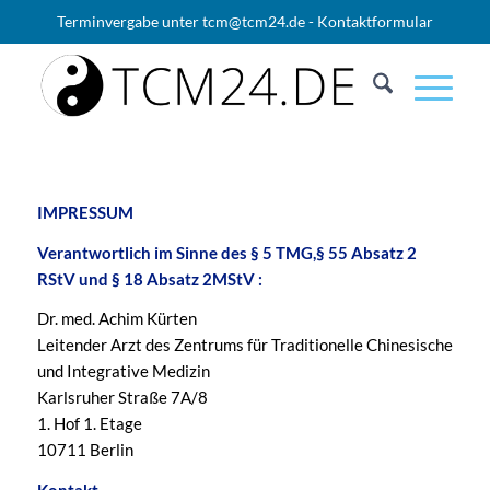
Terminvergabe unter
tcm@tcm24.de
-
Kontaktformular
IMPRESSUM
Verantwortlich im Sinne des § 5 TMG,§ 55 Absatz 2
RStV und § 18 Absatz 2MStV :
Dr. med. Achim Kürten
Leitender Arzt des Zentrums für Traditionelle Chinesische
und Integrative Medizin
Karlsruher Straße 7A/8
1. Hof 1. Etage
10711 Berlin