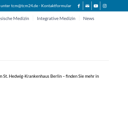
 unter
tcm@tcm24.de
-
Kontaktformular
sische Medizin
Integrative Medizin
News
m St. Hedwig-Krankenhaus Berlin – finden Sie mehr in