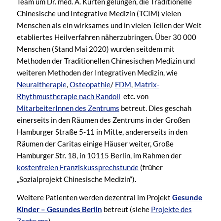
Team um Dr. med. A. Kürten gelungen, die Traditionelle
Chinesische und Integrative Medizin (TCIM) vielen
Menschen als ein wirksames und in vielen Teilen der Welt
etabliertes Heilverfahren näherzubringen. Über 30 000
Menschen (Stand Mai 2020) wurden seitdem mit
Methoden der Traditionellen Chinesischen Medizin und
weiteren Methoden der Integrativen Medizin, wie
Neuraltherapie
,
Osteopathie
/
FDM
,
Matrix-
Rhythmustherapie nach Randoll
etc. von
MitarbeiterInnen des Zentrums
betreut. Dies geschah
einerseits in den Räumen des Zentrums in der Großen
Hamburger Straße 5-11 in Mitte, andererseits in den
Räumen der Caritas einige Häuser weiter, Große
Hamburger Str. 18, in 10115 Berlin, im Rahmen der
kostenfreien Franziskussprechstunde
(früher
„Sozialprojekt Chinesische Medizin“).
Weitere Patienten werden dezentral im Projekt
Gesunde
Kinder – Gesundes Berlin
betreut (siehe
Projekte des
Zentrums
).