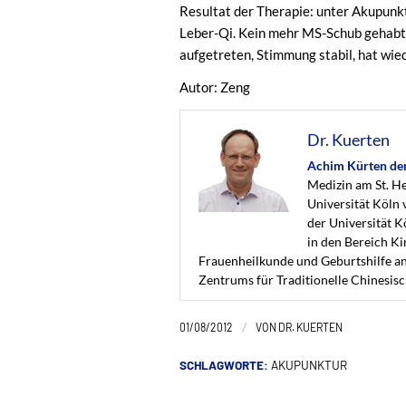
Resultat der Therapie: unter Akupunkt
Leber-Qi. Kein mehr MS-Schub gehabt
aufgetreten, Stimmung stabil, hat wie
Autor: Zeng
Dr. Kuerten
Achim Kürten der
Medizin am St. H
Universität Köln 
der Universität 
in den Bereich Ki
Frauenheilkunde und Geburtshilfe an 
Zentrums für Traditionelle Chinesis
/
01/08/2012
VON
DR. KUERTEN
SCHLAGWORTE:
AKUPUNKTUR