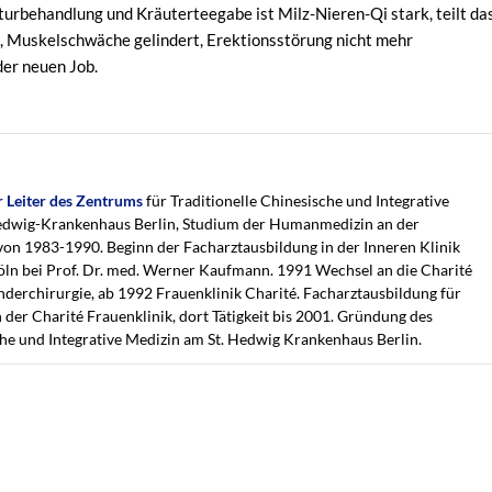
urbehandlung und Kräuterteegabe ist Milz-Nieren-Qi stark, teilt da
, Muskelschwäche gelindert, Erektionsstörung nicht mehr
der neuen Job.
 Leiter des Zentrums
für Traditionelle Chinesische und Integrative
edwig-Krankenhaus Berlin, Studium der Humanmedizin an der
von 1983-1990. Beginn der Facharztausbildung in der Inneren Klinik
Köln bei Prof. Dr. med. Werner Kaufmann. 1991 Wechsel an die Charité
nderchirurgie, ab 1992 Frauenklinik Charité. Facharztausbildung für
der Charité Frauenklinik, dort Tätigkeit bis 2001. Gründung des
che und Integrative Medizin am St. Hedwig Krankenhaus Berlin.