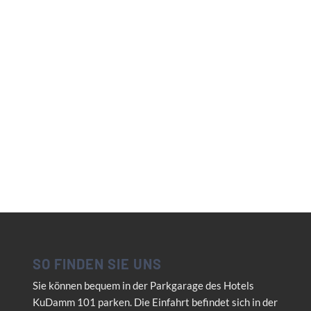
SO FINDEN SIE UNS
Sie können bequem in der Parkgarage des Hotels
KuDamm 101 parken. Die Einfahrt befindet sich in der