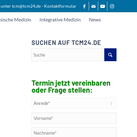
 unter
tcm@tcm24.de
-
Kontaktformular
sische Medizin
Integrative Medizin
News
SUCHEN AUF TCM24.DE
Termin jetzt vereinbaren
oder Frage stellen: