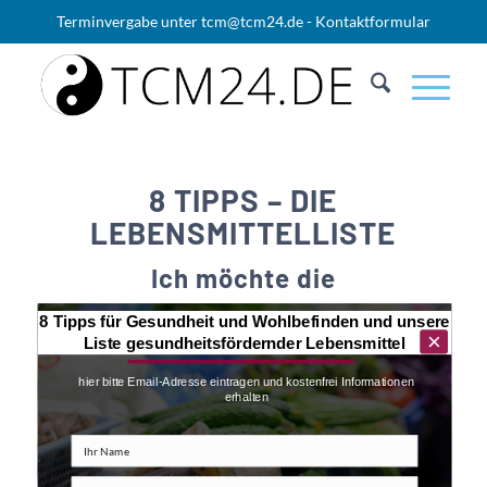
Terminvergabe unter
tcm@tcm24.de
-
Kontaktformular
8 TIPPS – DIE
LEBENSMITTELLISTE
Ich möchte die
8 Tipps für Gesundheit und Wohlbefinden und unsere
×
Liste gesundheitsfördernder Lebensmittel
hier bitte Email-Adresse eintragen und kostenfrei Informationen
erhalten